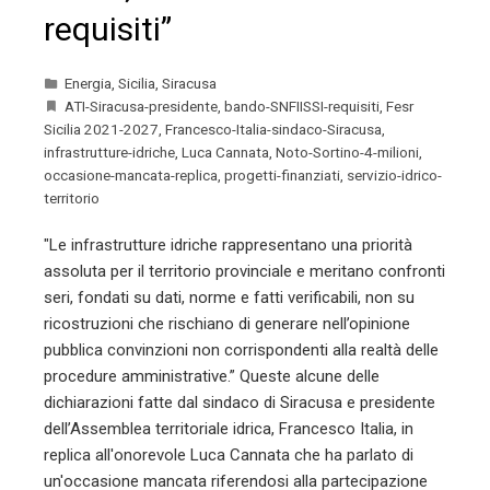
requisiti”
Energia
,
Sicilia
,
Siracusa
ATI-Siracusa-presidente
,
bando-SNFIISSI-requisiti
,
Fesr
Sicilia 2021-2027
,
Francesco-Italia-sindaco-Siracusa
,
infrastrutture-idriche
,
Luca Cannata
,
Noto-Sortino-4-milioni
,
occasione-mancata-replica
,
progetti-finanziati
,
servizio-idrico-
territorio
"Le infrastrutture idriche rappresentano una priorità
assoluta per il territorio provinciale e meritano confronti
seri, fondati su dati, norme e fatti verificabili, non su
ricostruzioni che rischiano di generare nell’opinione
pubblica convinzioni non corrispondenti alla realtà delle
procedure amministrative.” Queste alcune delle
dichiarazioni fatte dal sindaco di Siracusa e presidente
dell’Assemblea territoriale idrica, Francesco Italia, in
replica all'onorevole Luca Cannata che ha parlato di
un'occasione mancata riferendosi alla partecipazione