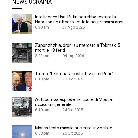
NEWS UCRAINA
Intelligence Usa: Putin potrebbe testare la
Nato con un attacco limitato nei prossimi anni
8:30 am
07 Ago 2026
Zaporizhzhia, droni su mercato a Tokmak: 5
morti e 18 feriti
2:52 pm
04 Lug 2026
Trump, ‘telefonata costruttiva con Putin’
6:19 pm
28 Dic 2025
Autobomba esplode nel cuore di Mosca,
ucciso un generale
6:10 pm
24 Dic 2025
Mosca testa missile nucleare ‘invincibile’
6:58 pm
26 Ott 2025