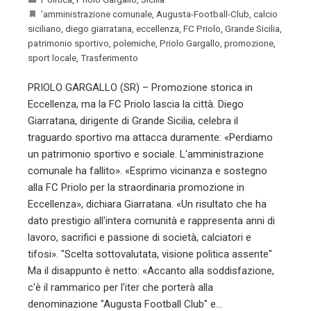
’amministrazione comunale
,
Augusta-Football-Club
,
calcio
siciliano
,
diego giarratana
,
eccellenza
,
FC Priolo
,
Grande Sicilia
,
patrimonio sportivo
,
polemiche
,
Priolo Gargallo
,
promozione
,
sport locale
,
Trasferimento
PRIOLO GARGALLO (SR) – Promozione storica in
Eccellenza, ma la FC Priolo lascia la città. Diego
Giarratana, dirigente di Grande Sicilia, celebra il
traguardo sportivo ma attacca duramente: «Perdiamo
un patrimonio sportivo e sociale. L'amministrazione
comunale ha fallito». «Esprimo vicinanza e sostegno
alla FC Priolo per la straordinaria promozione in
Eccellenza», dichiara Giarratana. «Un risultato che ha
dato prestigio all'intera comunità e rappresenta anni di
lavoro, sacrifici e passione di società, calciatori e
tifosi». "Scelta sottovalutata, visione politica assente"
Ma il disappunto è netto: «Accanto alla soddisfazione,
c'è il rammarico per l'iter che porterà alla
denominazione "Augusta Football Club" e…