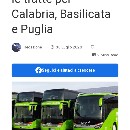
Calabria, Basilicata
e Puglia
Redazione
30 Luglio 2020
2 Mins Read
Seguici e aiutaci a crescere
ebook
ter
edIn
erest