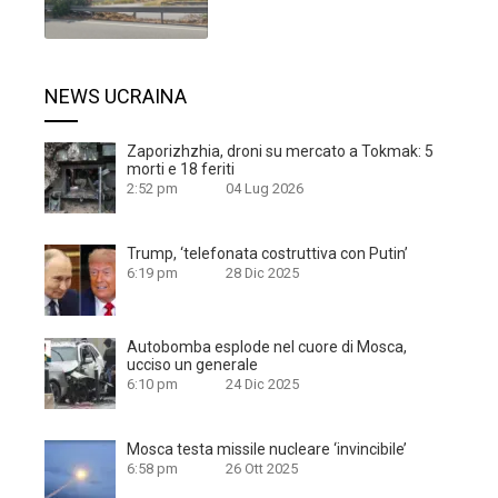
NEWS UCRAINA
Zaporizhzhia, droni su mercato a Tokmak: 5
morti e 18 feriti
2:52 pm
04 Lug 2026
Trump, ‘telefonata costruttiva con Putin’
6:19 pm
28 Dic 2025
Autobomba esplode nel cuore di Mosca,
ucciso un generale
6:10 pm
24 Dic 2025
Mosca testa missile nucleare ‘invincibile’
6:58 pm
26 Ott 2025