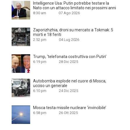
Intelligence Usa: Putin potrebbe testare la
Nato con un attacco limitato nei prossimi anni
8:30 am
07 Ago 2026
Zaporizhzhia, droni su mercato a Tokmak: 5
morti e 18 feriti
2:52 pm
04 Lug 2026
Trump, ‘telefonata costruttiva con Putin’
6:19 pm
28 Dic 2025
Autobomba esplode nel cuore di Mosca,
ucciso un generale
6:10 pm
24 Dic 2025
Mosca testa missile nucleare ‘invincibile’
6:58 pm
26 Ott 2025